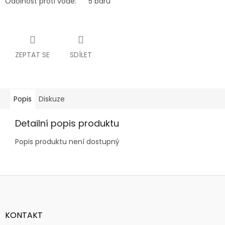
Odolnost proti vodě:
5 barů
ZEPTAT SE
SDÍLET
Popis
Diskuze
Detailní popis produktu
Popis produktu není dostupný
Z
á
p
a
KONTAKT
t