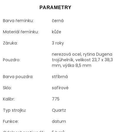
PARAMETRY
Barva řemínku:
černá
Materiál řemínku:
kůže
Záruka:
3 roky
nerezová ocel, rytina Dugena
Pouzdro:
trojúhelník, velikost 23,7 x 38,3
mm, výška 8,5 mm
Barva pouzdra:
stříbrná
Sklo:
safírové
Kalibr:
775
Typ strojku:
Quartz
Funkce:
datum