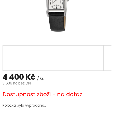
4 400 Kč
/ ks
3 636 Kč bez DPH
Měrná
Dostupnost zboží - na dotaz
cena:
Položka byla vyprodána…