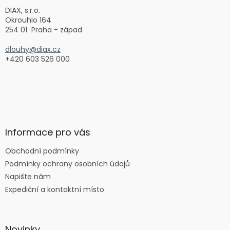
í
DIAX, s.r.o.
Okrouhlo 164
254 01 Praha - západ
dlouhy@diax.cz
+420 603 526 000
Informace pro vás
Obchodní podmínky
Podmínky ochrany osobních údajů
Napište nám
Expediční a kontaktní místo
Novinky