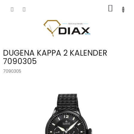
Přejít
NÁKUP
na
obsah
KOŠÍK
DUGENA KAPPA 2 KALENDER
7090305
7090305