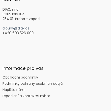
t
í
DIAX, s.r.o.
Okrouhlo 164
254 01 Praha - západ
dlouhy@diax.cz
+420 603 526 000
Informace pro vás
Obchodní podmínky
Podmínky ochrany osobních údajů
Napište nám
Expediční a kontaktní místo