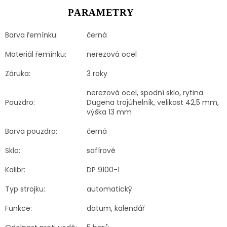
PARAMETRY
Barva řemínku:
černá
Materiál řemínku:
nerezová ocel
Záruka:
3 roky
nerezová ocel, spodní sklo, rytina
Pouzdro:
Dugena trojúhelník, velikost 42,5 mm,
výška 13 mm
Barva pouzdra:
černá
Sklo:
safírové
Kalibr:
DP 9100-1
Typ strojku:
automatický
Funkce:
datum, kalendář