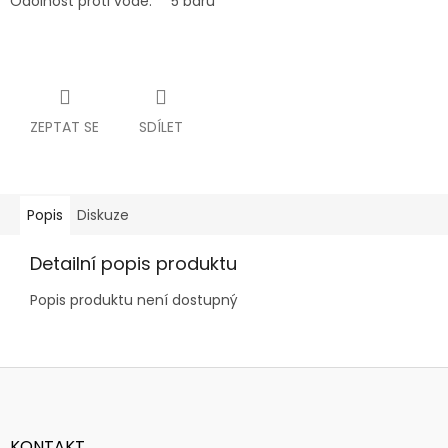
Odolnost proti vodě:
5 barů
ZEPTAT SE
SDÍLET
Popis
Diskuze
Detailní popis produktu
Popis produktu není dostupný
Z
á
p
a
KONTAKT