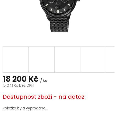
18 200 Kč
/ ks
15 041 Kč bez DPH
Měrná
Dostupnost zboží - na dotaz
cena:
Položka byla vyprodána…