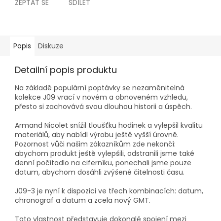
ZEPTAT SE
SDÍLET
Popis
Diskuze
Detailní popis produktu
Na základě populární poptávky se nezaměnitelná
kolekce J09 vrací v novém a obnoveném vzhledu,
přesto si zachovává svou dlouhou historii a úspěch.
Armand Nicolet snížil tloušťku hodinek a vylepšil kvalitu
materiálů, aby nabídl výrobu ještě vyšší úrovně.
Pozornost vůči našim zákazníkům zde nekončí:
abychom produkt ještě vylepšili, odstranili jsme také
denní počítadlo na ciferníku, ponechali jsme pouze
datum, abychom dosáhli zvýšené čitelnosti času.
J09-3 je nyní k dispozici ve třech kombinacích: datum,
chronograf a datum a zcela nový GMT.
Tato vlastnost představuje dokonalé spojení mezi