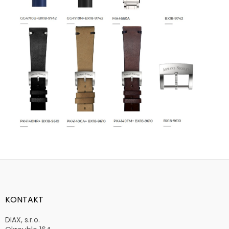
Z
á
p
a
KONTAKT
t
í
DIAX, s.r.o.