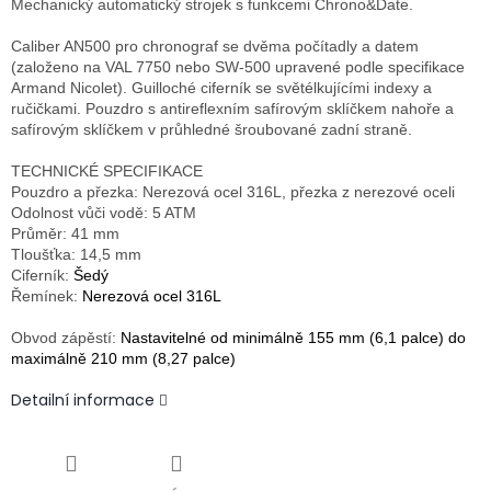
Mechanický automatický strojek s funkcemi Chrono&Date.
Caliber AN500 pro chronograf se dvěma počítadly a datem
(založeno na VAL 7750 nebo SW-500 upravené podle specifikace
Armand Nicolet). Guilloché ciferník se světélkujícími indexy a
ručičkami. Pouzdro s antireflexním safírovým sklíčkem nahoře a
safírovým sklíčkem v průhledné šroubované zadní straně.
TECHNICKÉ SPECIFIKACE
Pouzdro a přezka: Nerezová ocel 316L,
přezka z nerezové oceli
Odolnost vůči vodě: 5 ATM
Průměr: 41 mm
Tloušťka: 14,5 mm
Ciferník:
Šedý
Řemínek:
Nerezová ocel 316L
Obvod zápěstí:
Nastavitelné od minimálně 155 mm (6,1 palce) do
maximálně 210 mm (8,27 palce)
Detailní informace