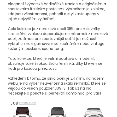
elegancí švýcarské hodinářské tradice a originálním a
sportovním italským postojem. Výsledkem je kolekce,
kde jsou všestrannost, pohodlí a styl zastoupeny v
jejich nejvyšším vyjádření.
Celá kolekce je z nerezové oceli 316L: pro milovníky
klasického vzhledu doporučujeme náramek z nerezové
oceli, zatímco pro sportovnější outfit je možnost
vybrat si mezi gumovým se zapínáním nebo vintage
koženým páskem. spona tang.
Tato kolekce, která je velmi poutavá a moderní,
obsahuje také širokou škálu řemínků, díky kterým se
hodí pro každou příležitost.
Vzhledem k tomu, že šířka oček je 24 mm, na našem
webu je na výběr neuvěřitelná škála řemínků, které se
vejdou do všech pouzder J09-3. Tak už na nic
nečekejte a pořiďte si perfektní kombinaci pro vás!