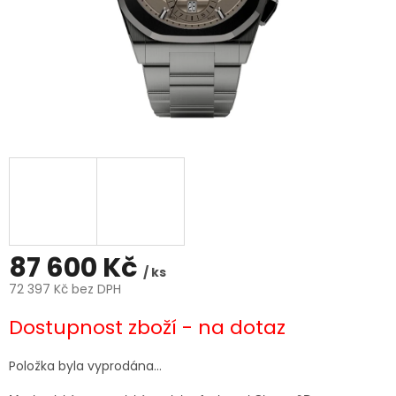
87 600 Kč
/ ks
72 397 Kč bez DPH
Měrná
Dostupnost zboží - na dotaz
cena:
Položka byla vyprodána…