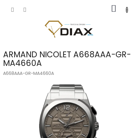
Přejít
NÁKUP
na
obsah
KOŠÍK
ARMAND NICOLET A668AAA-GR-
MA4660A
A668AAA-GR-MA4660A