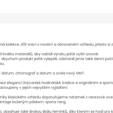
ná kolekce J09 vrací v novém a obnoveném vzhledu, přesto si z
l kvalitu materiálů, aby nabídl výrobu ještě vyšší úrovně.
abychom produkt ještě vylepšili, odstranili jsme také denní počí
su.
ch: datum, chronograf a datum a zcela nový GMT.
ezi elegancí švýcarské hodinářské tradice a originálním a spor
zastoupeny v jejich nejvyšším vyjádření.
lovníky klasického vzhledu doporučujeme náramek z nerezové oceli
intage koženým páskem. spona tang.
, obsahuje také širokou škálu řemínků, díky kterým se hodí pro ka