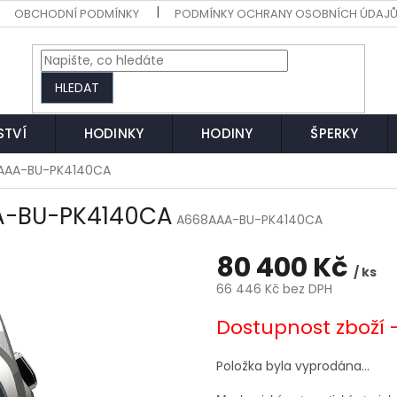
OBCHODNÍ PODMÍNKY
PODMÍNKY OCHRANY OSOBNÍCH ÚDAJ
HLEDAT
STVÍ
HODINKY
HODINY
ŠPERKY
AAA-BU-PK4140CA
A-BU-PK4140CA
A668AAA-BU-PK4140CA
80 400 Kč
/ ks
66 446 Kč bez DPH
Měrná
Dostupnost zboží 
cena:
Položka byla vyprodána…