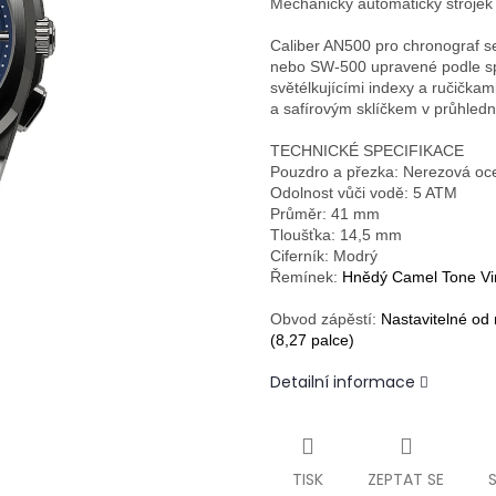
Mechanický automatický strojek
Caliber AN500 pro chronograf s
nebo SW-500 upravené podle spec
světélkujícími indexy a ručička
a safírovým sklíčkem v průhled
TECHNICKÉ SPECIFIKACE
Pouzdro a přezka: Nerezová oce
Odolnost vůči vodě: 5 ATM
Průměr: 41 mm
Tloušťka: 14,5 mm
Ciferník: Modrý
Řemínek:
Hnědý
Camel Tone Vi
Obvod zápěstí:
Nastavitelné o
(8,27 palce)
Detailní informace
TISK
ZEPTAT SE