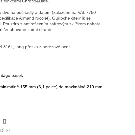
 s funkcemi Chrono&Date.
e dvěma počítadly a datem (založeno na VAL 7750
ifikace Armand Nicolet). Guilloché ciferník se
mi. Pouzdro s antireflexním safírovým sklíčkem nahoře
né šroubované zadní straně.
l 316L, tang přezka z nerezové oceli
ntage
pásek
d minimálně 155 mm (6,1 palce) do maximálně 210 mm
SDÍLET