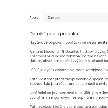
Popis
Diskuze
Detailní popis produktu
Na základě populární poptávky se nezaměnitel
Armand Nicolet snížil tloušťku hodinek a vylepši
Pozornost vůči našim zákazníkům zde nekončí: 
datum, abychom dosáhli zvýšené čitelnosti ča
J09-3 je nyní k dispozici ve třech kombinací
Tato vlastnost představuje dokonalé spojení m
kolekce, kde jsou všestrannost, pohodlí a styl 
Celá kolekce je z nerezové oceli 316L: pro mi
vybrat si mezi gumovým se zapínáním nebo v
Tato kolekce, která je velmi poutavá a moderní