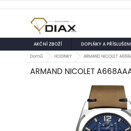
Přejít
na
obsah
AKČNÍ ZBOŽÍ
DOPLŇKY A PŘÍSLUŠEN
Domů
HODINKY
ARMAND NICOLET A668
ARMAND NICOLET A668AA