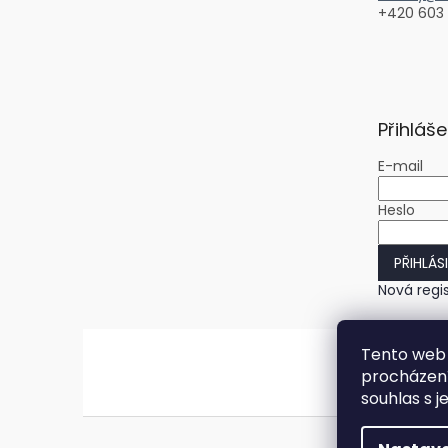
+420 603
Přihláše
E-mail
Heslo
PŘIHLÁS
Nová regi
Tento web 
procházení
souhlas s j