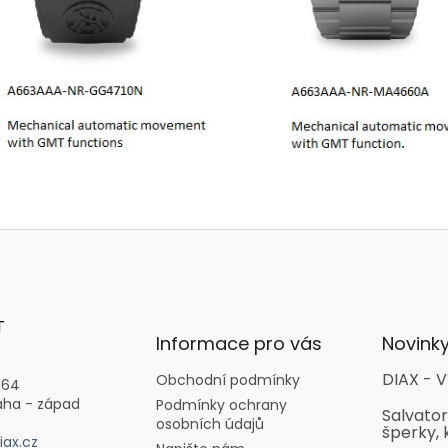
T
Informace pro vás
Novink
DIAX - V
Obchodní podmínky
164
aha - západ
Podmínky ochrany
Salvator
osobních údajů
šperky, 
ax.cz