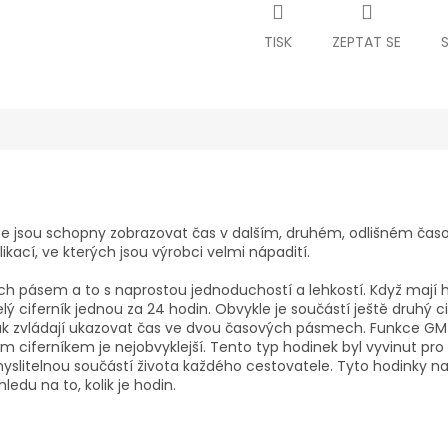
TISK
ZEPTAT SE
 že jsou schopny zobrazovat čas v dalším, druhém, odlišném ča
ací, ve kterých jsou výrobci velmi nápadití.
h pásem a to s naprostou jednoduchostí a lehkostí. Když mají 
elý ciferník jednou za 24 hodin. Obvykle je součástí ještě druhý ci
 tak zvládají ukazovat čas ve dvou časových pásmech. Funkce GMT
m ciferníkem je nejobvyklejší. Tento typ hodinek byl vyvinut pr
slitelnou součástí života každého cestovatele. Tyto hodinky nabíz
edu na to, kolik je hodin.