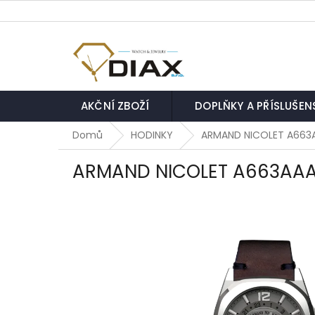
Přejít
na
obsah
AKČNÍ ZBOŽÍ
DOPLŇKY A PŘÍSLUŠEN
Domů
HODINKY
ARMAND NICOLET A663
ARMAND NICOLET A663AA