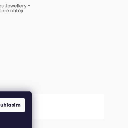
bs Jewellery -
teré chtějí
ouhlasím