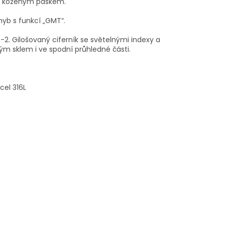
m koženým páskem.
yb s funkcí „GMT“.
2. Gilošovaný ciferník se světelnými indexy a
ým sklem i ve spodní průhledné části.
cel 316L