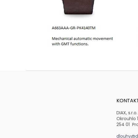
Z
á
p
a
t
KONTAK
í
DIAX, s.r.o.
Okrouhlo 
254 01 Pr
dlouhy@di