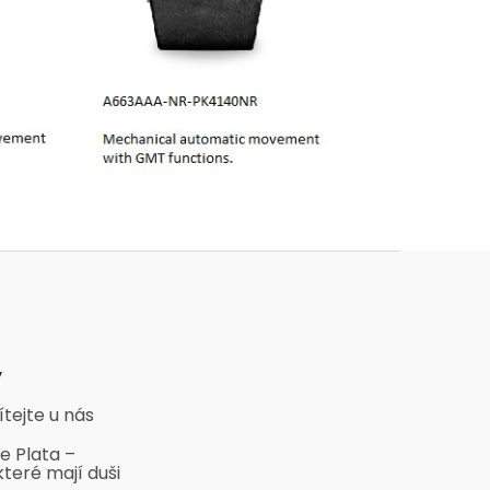
y
ítejte u nás
e Plata –
které mají duši