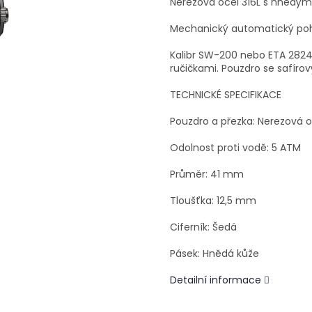
Nerezová ocel 316L s hnědý
Mechanický automatický poh
Kalibr SW-200 nebo ETA 2824-
ručičkami. Pouzdro se safírov
TECHNICKÉ SPECIFIKACE
Pouzdro a přezka: Nerezová o
Odolnost proti vodě: 5 ATM
Průměr: 41 mm
Tloušťka: 12,5 mm
Ciferník: Šedá
Pásek: Hnědá kůže
Detailní informace