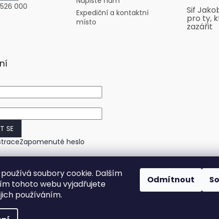
Napište nám
 526 000
Sif Jako
Expediční a kontaktní
pro ty, k
místo
zazářit
ní
IT SE
strace
Zapomenuté heslo
používá soubory cookie. Dalším
Odmítnout
S
m tohoto webu vyjadřujete
ejich používáním.