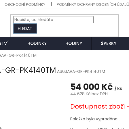
OBCHODNÍ PODMÍNKY
PODMÍNKY OCHRANY OSOBNÍCH ÚDAJ
HLEDAT
STVÍ
HODINKY
HODINY
ŠPERKY
AAA-GR-PK4140TM
A-GR-PK4140TM
A663AAA-GR-PK4140TM
54 000 Kč
/ ks
44 628 Kč bez DPH
Měrná
Dostupnost zboží 
cena:
Položka byla vyprodána…