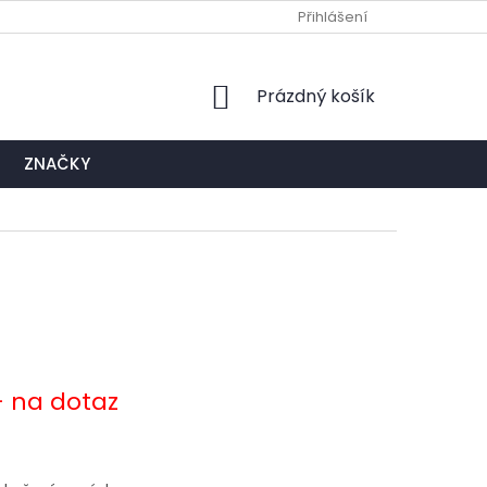
Ů
NAPIŠTE NÁM
EXPEDIČNÍ A KONTAKTNÍ MÍSTO
Přihlášení
NÁKUPNÍ
Prázdný košík
KOŠÍK
ZNAČKY
- na dotaz