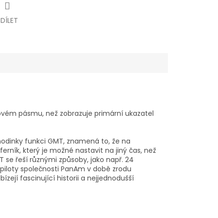
SDÍLET
sovém pásmu, než zobrazuje primární ukazatel
hodinky funkci GMT, znamená to, že na
ferník, který je možné nastavit na jiný čas, než
 se řeší různými způsoby, jako např. 24
o piloty společnosti PanAm v době zrodu
ejí fascinující historii a nejjednodušší