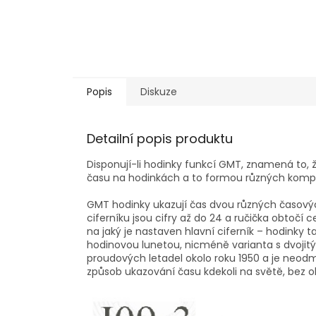
Popis
Diskuze
Detailní popis produktu
Disponují-li hodinky funkcí GMT, znamená to,
času na hodinkách a to formou různých komplik
GMT hodinky ukazují čas dvou různých časovýc
ciferníku jsou cifry až do 24 a ručička obtočí c
na jaký je nastaven hlavní ciferník – hodinky
hodinovou lunetou, nicméně varianta s dvojitý
proudových letadel okolo roku 1950 a je neodmy
způsob ukazování času kdekoli na světě, bez ohl