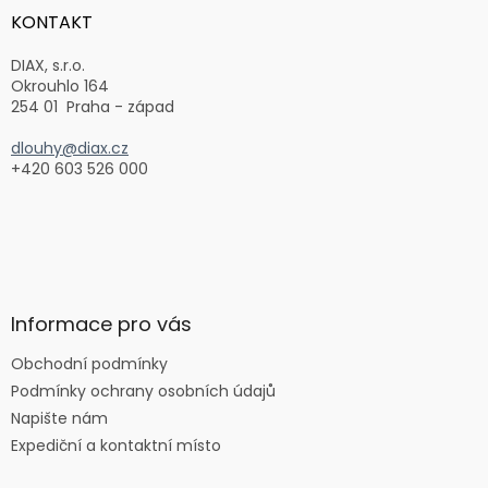
a
KONTAKT
t
í
DIAX, s.r.o.
Okrouhlo 164
254 01 Praha - západ
dlouhy@diax.cz
+420 603 526 000
Informace pro vás
Obchodní podmínky
Podmínky ochrany osobních údajů
Napište nám
Expediční a kontaktní místo