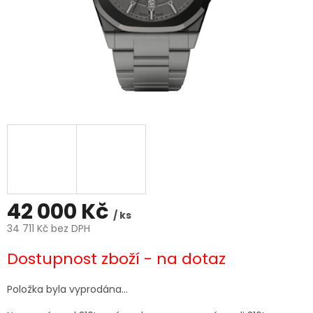
42 000 Kč
/ ks
34 711 Kč bez DPH
Měrná
Dostupnost zboží - na dotaz
cena:
Položka byla vyprodána…