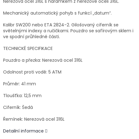
Nerezová ocel 316L s náramkem z nerezové oceli 316L.
Mechanický automatický pohyb s funkcí „datum“.
Kalibr SW200 nebo ETA 2824-2. Gilošovaný ciferník se
světelnými indexy a ručičkami. Pouzdro se safírovým sklem i
ve spodní průhledné části.
TECHNICKÉ SPECIFIKACE
Pouzdro a přezka: Nerezová ocel 316L
Odolnost proti vodě: 5 ATM
Průměr: 41 mm
Tloušťka: 12,5 mm
Ciferník: Šedá
Řemínek: Nerezová ocel 316L
Detailní informace