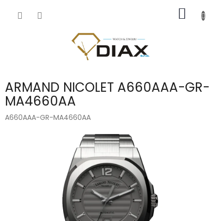
Přejít
NÁKUP
na
obsah
KOŠÍK
ARMAND NICOLET A660AAA-GR-
MA4660AA
A660AAA-GR-MA4660AA