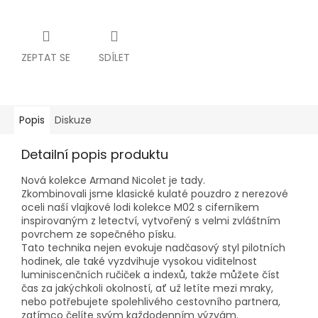
ZEPTAT SE
SDÍLET
Popis
Diskuze
Detailní popis produktu
Nová kolekce Armand Nicolet je tady.
Zkombinovali jsme klasické kulaté pouzdro z nerezové
oceli naší vlajkové lodi kolekce M02 s ciferníkem
inspirovaným z letectví, vytvořený s velmi zvláštním
povrchem ze sopečného písku.
Tato technika nejen evokuje nadčasový styl pilotních
hodinek, ale také vyzdvihuje vysokou viditelnost
luminiscenčních ručiček a indexů, takže můžete číst
čas za jakýchkoli okolností, ať už letíte mezi mraky,
nebo potřebujete spolehlivého cestovního partnera,
zatímco čelíte svým každodenním výzvám.