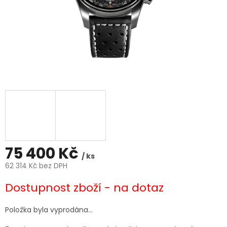
75 400 Kč
/ ks
62 314 Kč bez DPH
Měrná
Dostupnost zboží - na dotaz
cena:
Položka byla vyprodána…