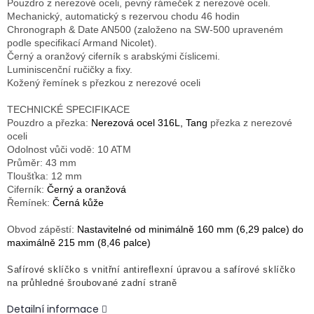
Pouzdro z nerezové oceli, pevný rámeček z nerezové oceli.
Mechanický, automatický s rezervou chodu 46 hodin
Chronograph & Date AN500 (založeno na SW-500 upraveném
podle specifikací Armand Nicolet).
Černý a oranžový ciferník s arabskými číslicemi.
Luminiscenční ručičky a fixy.
Kožený řemínek s přezkou z nerezové oceli
TECHNICKÉ SPECIFIKACE
Pouzdro a přezka:
Nerezová ocel 316L, Tang
přezka z nerezové
oceli
Odolnost vůči vodě: 10 ATM
Průměr: 43 mm
Tloušťka: 12 mm
Ciferník:
Černý a oranžová
Řemínek:
Černá kůže
Obvod zápěstí:
Nastavitelné od minimálně 160 mm (6,29 palce) do
maximálně 215 mm (8,46 palce)
Safírové sklíčko s vnitřní antireflexní úpravou a safírové sklíčko
na průhledné šroubované zadní straně
Detailní informace