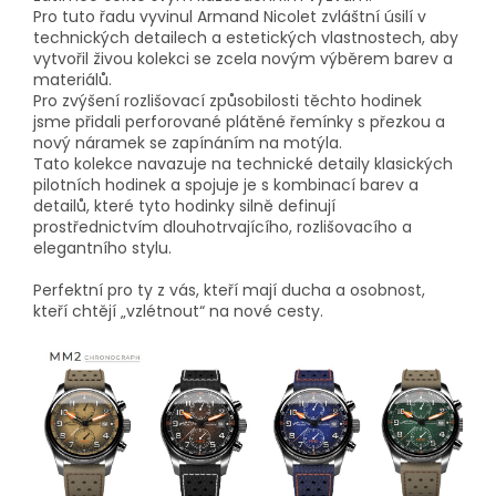
Pro tuto řadu vyvinul Armand Nicolet zvláštní úsilí v
technických detailech a estetických vlastnostech, aby
vytvořil živou kolekci se zcela novým výběrem barev a
materiálů.
Pro zvýšení rozlišovací způsobilosti těchto hodinek
jsme přidali perforované plátěné řemínky s přezkou a
nový náramek se zapínáním na motýla.
Tato kolekce navazuje na technické detaily klasických
pilotních hodinek a spojuje je s kombinací barev a
detailů, které tyto hodinky silně definují
prostřednictvím dlouhotrvajícího, rozlišovacího a
elegantního stylu.
Perfektní pro ty z vás, kteří mají ducha a osobnost,
kteří chtějí „vzlétnout“ na nové cesty.