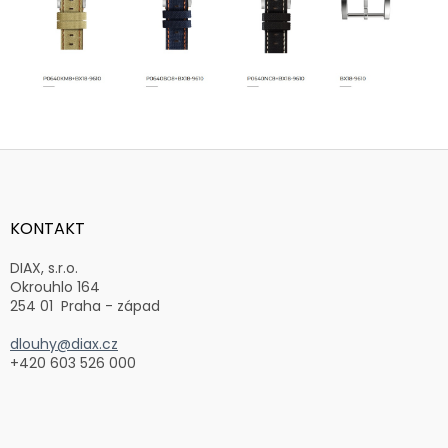
Z
á
p
a
KONTAKT
t
í
DIAX, s.r.o.
Okrouhlo 164
254 01 Praha - západ
dlouhy@diax.cz
+420 603 526 000