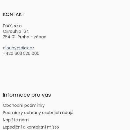
á
p
a
KONTAKT
t
í
DIAX, s.r.o.
Okrouhlo 164
254 01 Praha - západ
dlouhy@diax.cz
+420 603 526 000
Informace pro vás
Obchodní podmínky
Podmínky ochrany osobních údajů
Napište nám
Expediční a kontaktní místo