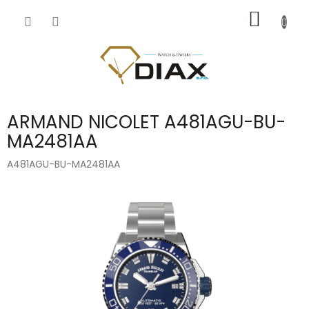
Přejít
NÁKUP
na
obsah
KOŠÍK
ARMAND NICOLET A481AGU-BU-
MA2481AA
A481AGU-BU-MA2481AA