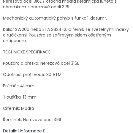
Nerezová ocel 316L / otočná modrá keramická luneta s
náramkem z nerezové oceli 316L
Mechanický automatický pohyb s funkcí „datum“.
Kalibr SW200 nebo ETA 2824-2. Ciferník se světelnými indexy
a ručičkami. Pouzdro se safírovým sklem ošetřeným
antigenem.
TECHNICKÉ SPECIFIKACE
Pouzdro a přezka: Nerezová ocel 316L
Odolnost proti vodě: 30 ATM
Průměr: 41 mm
Tloušťka: 13 mm
Ciferník: Modrá
Řemínek: Nerezová ocel 316L
Detailní informace