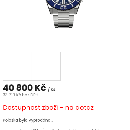
40 800 Kč
/ ks
33 719 Kč bez DPH
Měrná
Dostupnost zboží - na dotaz
cena:
Položka byla vyprodána…