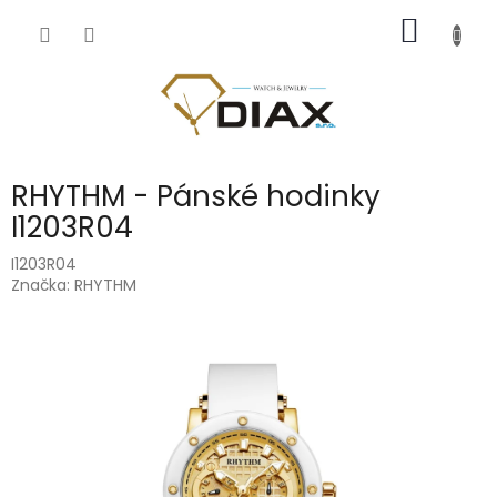
Přejít
NÁKUP
na
obsah
KOŠÍK
RHYTHM - Pánské hodinky
I1203R04
I1203R04
Značka:
RHYTHM