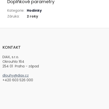
Doplňkové parametry
Kategorie
:
Hodinky
Záruka
:
2 roky
Z
á
p
a
KONTAKT
t
í
DIAX, s.r.o.
Okrouhlo 164
254 01 Praha - západ
dlouhy@diax.cz
+420 603 526 000