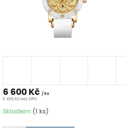
6 600 Kč
/ ks
5 455 Kč bez DPH
Měrná
Skladem
(1 ks)
cena: