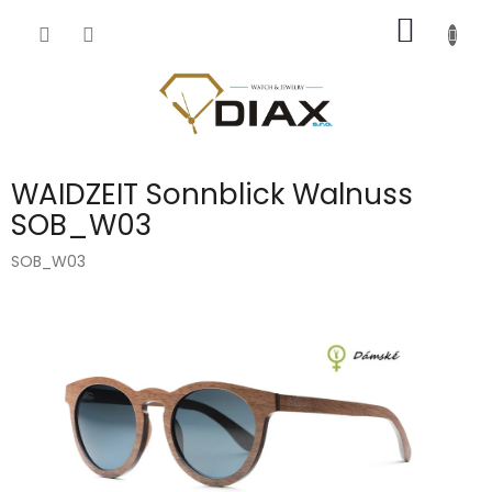
Přejít
NÁKUP
na
obsah
KOŠÍK
WAIDZEIT Sonnblick Walnuss
SOB_W03
SOB_W03