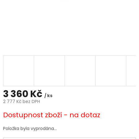
3 360 Kč
/ ks
2 777 Kč bez DPH
Měrná
Dostupnost zboží - na dotaz
cena:
Položka byla vyprodána…