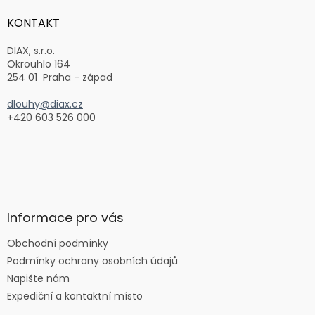
p
a
KONTAKT
t
í
DIAX, s.r.o.
Okrouhlo 164
254 01 Praha - západ
dlouhy@diax.cz
+420 603 526 000
Informace pro vás
Obchodní podmínky
Podmínky ochrany osobních údajů
Napište nám
Expediční a kontaktní místo