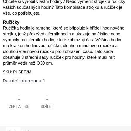
Chcete si vyrobit vlastní hodiny? Nebo vyměnit strojek a ručičky
vašich současných hodin? Tato kombinace strojku a ručiček je
vše, co potřebujete.
Ručičky
Ručička hodin je rameno, které se připojuje k hřídeli hodinového
strojku, jenž překrývá ciferník hodin a ukazuje na číslice nebo
symboly na ciferníku hodin, které zobrazují čas. Většina hodin
má krátkou hodinovou ručičku, dlouhou minutovou ručičku a
dlouhou vteřinovou ručičku pro zobrazení času. Tato sada
obsahuje 3 střední sady ručiček pro hodiny, které musí mít
průměr větší než O30 cm.
SKU:
PHSET2M
Detailní informace
ZEPTAT SE
SDÍLET