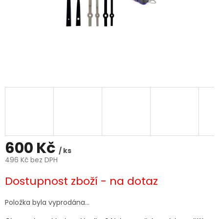
600 Kč
/ ks
496 Kč bez DPH
Měrná
Dostupnost zboží - na dotaz
cena:
Položka byla vyprodána…