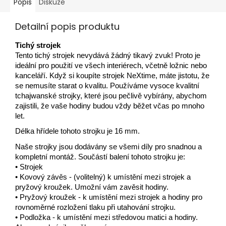
Popis
Diskuze
Detailní popis produktu
Tichý strojek
Tento tichý strojek nevydává žádný tikavý zvuk! Proto je
ideální pro použití ve všech interiérech, včetně ložnic nebo
kanceláří. Když si koupíte strojek NeXtime, máte jistotu, že
se nemusíte starat o kvalitu. Používáme vysoce kvalitní
tchajwanské strojky, které jsou pečlivě vybírány, abychom
zajistili, že vaše hodiny budou vždy běžet včas po mnoho
let.
Délka hřídele tohoto strojku je 16 mm.
Naše strojky jsou dodávány se všemi díly pro snadnou a
kompletní montáž. Součástí balení tohoto strojku je:
• Strojek
• Kovový závěs - (volitelný) k umístění mezi strojek a
pryžový kroužek. Umožní vám zavěsit hodiny.
• Pryžový kroužek - k umístění mezi strojek a hodiny pro
rovnoměrné rozložení tlaku při utahování strojku.
• Podložka - k umístění mezi středovou matici a hodiny.