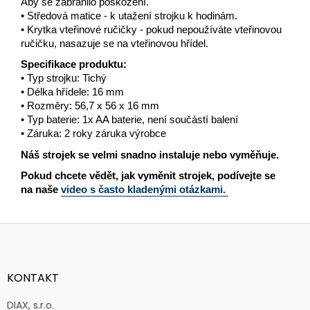
Aby se zabránilo poškození.
• Středová matice - k utažení strojku k hodinám.
• Krytka vteřinové ručičky - pokud nepoužíváte vteřinovou
ručičku, nasazuje se na vteřinovou hřídel.
Specifikace produktu:
• Typ strojku: Tichý
• Délka hřídele: 16 mm
• Rozměry: 56,7 x 56 x 16 mm
• Typ baterie: 1x AA baterie, není součástí balení
• Záruka: 2 roky záruka výrobce
Náš strojek se velmi snadno instaluje nebo vyměňuje.
Pokud chcete vědět, jak vyměnit strojek, podívejte se
na naše
video s často kladenými otázkami.
Z
á
p
a
KONTAKT
t
í
DIAX, s.r.o.