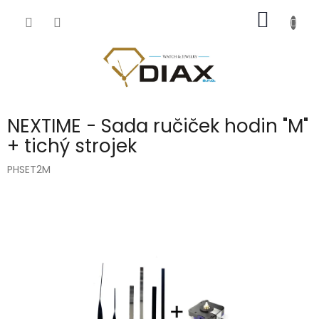
Přejít
NÁKUP
na
obsah
KOŠÍK
NEXTIME - Sada ručiček hodin "M"
+ tichý strojek
PHSET2M