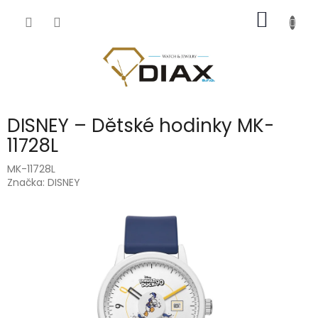
Přejít
NÁKUP
na
obsah
KOŠÍK
DISNEY – Dětské hodinky MK-
11728L
MK-11728L
Značka:
DISNEY