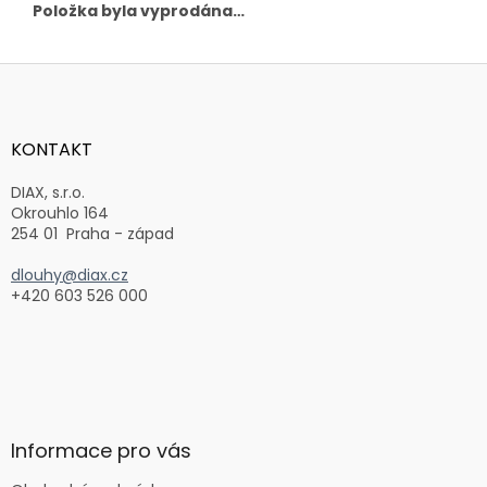
Položka byla vyprodána…
Z
á
p
a
KONTAKT
t
í
DIAX, s.r.o.
Okrouhlo 164
254 01 Praha - západ
dlouhy@diax.cz
+420 603 526 000
Informace pro vás