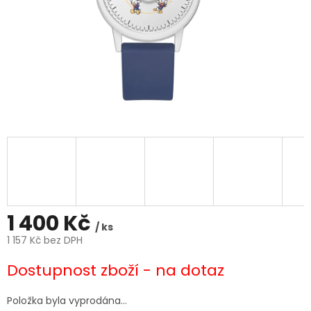
1 400 Kč
/ ks
1 157 Kč bez DPH
Měrná
Dostupnost zboží - na dotaz
cena:
Položka byla vyprodána…