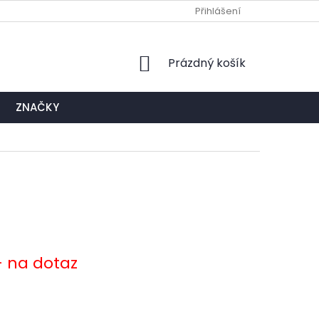
Ů
NAPIŠTE NÁM
EXPEDIČNÍ A KONTAKTNÍ MÍSTO
Přihlášení
NÁKUPNÍ
Prázdný košík
KOŠÍK
ZNAČKY
- na dotaz