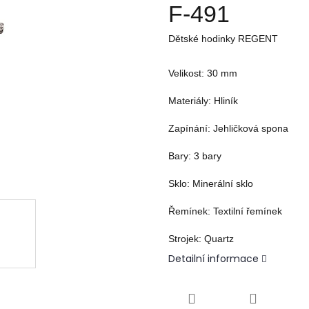
F-491
Dětské hodinky REGENT
Velikost:
30
mm
Materiály:
Hliník
Zapínání:
J
ehličková spona
Bary:
3
bary
Sklo:
M
inerální sklo
Řemínek:
T
extilní řemínek
Strojek:
Quartz
Detailní informace