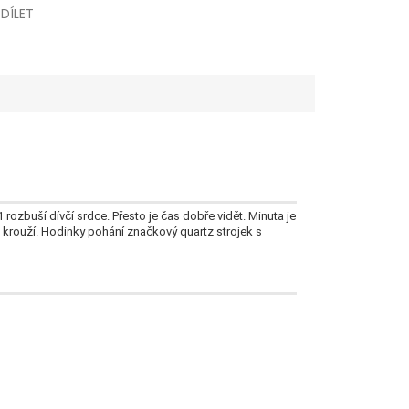
SDÍLET
 rozbuší dívčí srdce.
Přesto je čas dobře vidět.
Minuta je
krouží.
Hodinky pohání značkový quartz strojek s