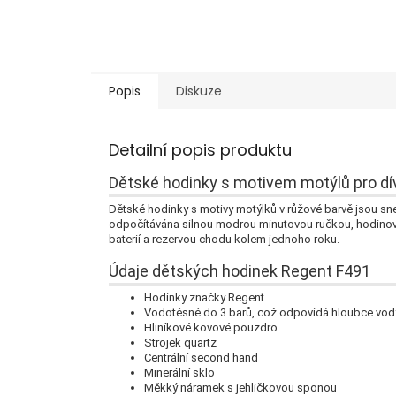
Popis
Diskuze
Detailní popis produktu
Dětské hodinky s motivem motýlů pro dí
Dětské hodinky s motivy motýlků v růžové barvě jsou sn
odpočítávána silnou modrou minutovou ručkou, hodinová
baterií a rezervou chodu kolem jednoho roku.
Údaje dětských hodinek Regent F491
Hodinky značky Regent
Vodotěsné do 3 barů, což odpovídá hloubce vod
Hliníkové kovové pouzdro
Strojek quartz
Centrální second hand
Minerální sklo
Měkký náramek s jehličkovou sponou