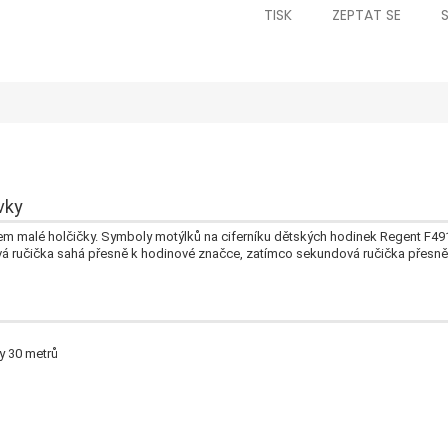
TISK
ZEPTAT SE
vky
em malé holčičky.
Symboly motýlků na ciferníku dětských hodinek Regent F491
 ručička sahá přesně k hodinové značce, zatímco sekundová ručička přesně 
y 30 metrů