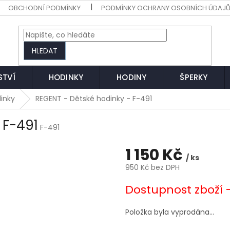
OBCHODNÍ PODMÍNKY
PODMÍNKY OCHRANY OSOBNÍCH ÚDAJ
HLEDAT
STVÍ
HODINKY
HODINY
ŠPERKY
inky
REGENT - Dětské hodinky - F-491
 F-491
F-491
1 150 Kč
/ ks
950 Kč bez DPH
Měrná
Dostupnost zboží 
cena:
Položka byla vyprodána…