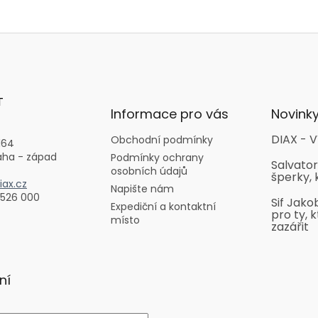
T
Informace pro vás
Novink
DIAX - V
Obchodní podmínky
164
aha - západ
Podmínky ochrany
Salvator
osobních údajů
šperky, 
ax.cz
Napište nám
 526 000
Sif Jako
Expediční a kontaktní
pro ty, k
místo
zazářit
ní