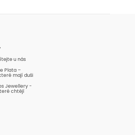
y
ítejte u nás
e Plata –
které mají duši
bs Jewellery -
teré chtějí