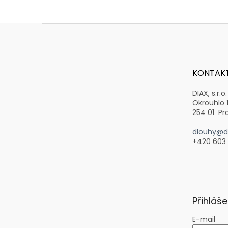
Z
á
p
a
t
KONTAK
í
DIAX, s.r.o.
Okrouhlo 
254 01 Pr
dlouhy@di
+420 603
Přihláše
E-mail