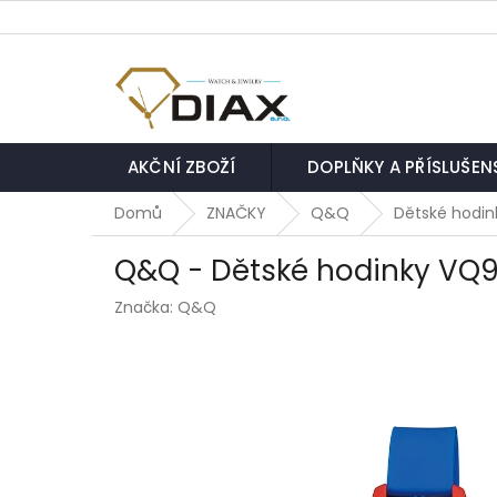
Přejít
na
obsah
AKČNÍ ZBOŽÍ
DOPLŇKY A PŘÍSLUŠEN
Domů
ZNAČKY
Q&Q
Dětské hodin
Q&Q - Dětské hodinky VQ
Značka:
Q&Q