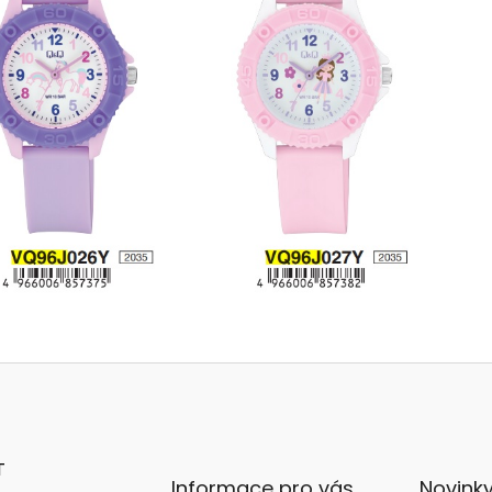
T
Informace pro vás
Novink