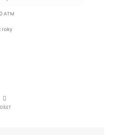
10 ATM
2 roky
SDÍLET