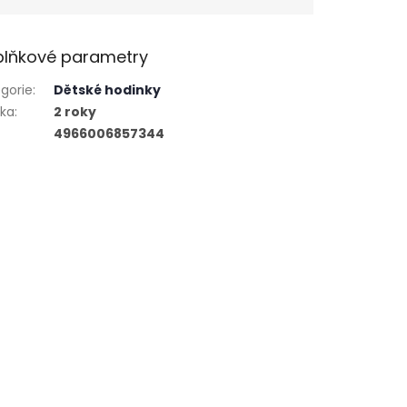
lňkové parametry
gorie
:
Dětské hodinky
uka
:
2 roky
4966006857344