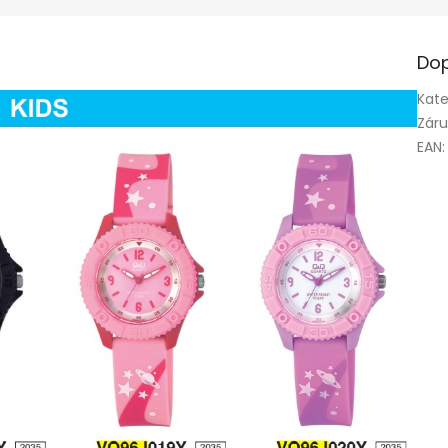
Dop
Kate
Zár
EAN
: