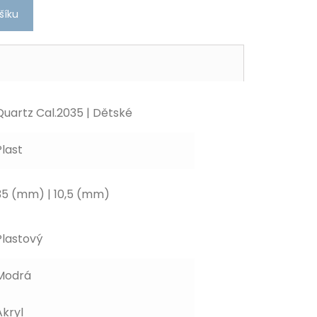
šíku
Quartz Cal.2035 | Dětské
Plast
35 (mm) | 10,5 (mm)
Plastový
Modrá
Akryl