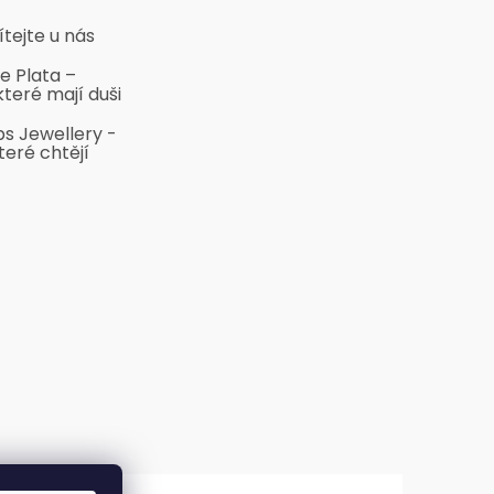
ítejte u nás
e Plata –
které mají duši
bs Jewellery -
teré chtějí