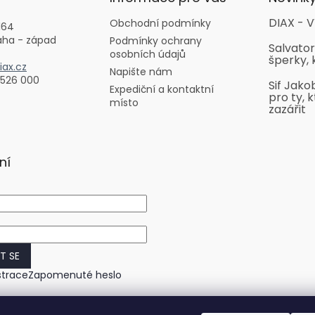
DIAX - V
Obchodní podmínky
164
aha - západ
Podmínky ochrany
Salvator
osobních údajů
šperky, 
ax.cz
Napište nám
 526 000
Sif Jako
Expediční a kontaktní
pro ty, k
místo
zazářit
ní
IT SE
strace
Zapomenuté heslo