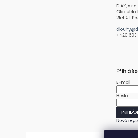
í
DIAX, s.r.o.
Okrouhlo 
254 01 Pr
dlouhy@di
+420 603
Přihláše
E-mail
Heslo
PŘIHLÁS
Nová regi