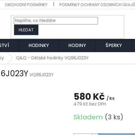
OBCHODNÍ PODMÍNKY
PODMÍNKY OCHRANY OSOBNÍCH ÚDAJ
HLEDAT
STVÍ
HODINKY
HODINY
ŠPERKY
ky
Q&Q - Dětské hodinky VQ96J023Y
96J023Y
VQ96J023Y
580 Kč
/ ks
479 Kč bez DPH
Měrná
Skladem
(3 ks)
cena: