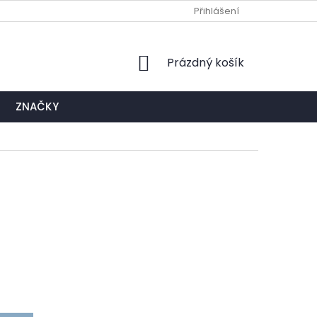
Ů
NAPIŠTE NÁM
EXPEDIČNÍ A KONTAKTNÍ MÍSTO
Přihlášení
NÁKUPNÍ
Prázdný košík
KOŠÍK
ZNAČKY