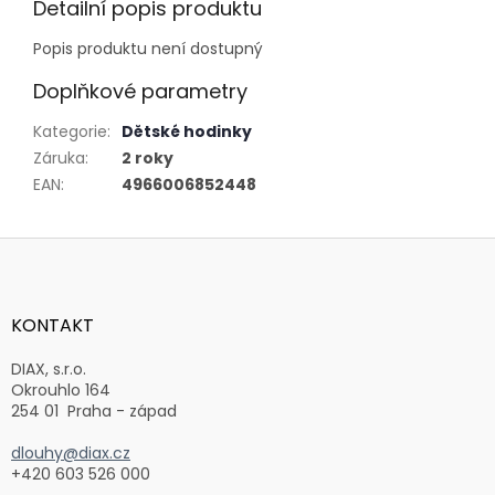
Detailní popis produktu
Popis produktu není dostupný
Doplňkové parametry
Kategorie
:
Dětské hodinky
Záruka
:
2 roky
EAN
:
4966006852448
Z
á
p
a
KONTAKT
t
í
DIAX, s.r.o.
Okrouhlo 164
254 01 Praha - západ
dlouhy@diax.cz
+420 603 526 000