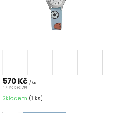
570 Kč
/ ks
471 Kč bez DPH
Měrná
Skladem
(1 ks)
cena: