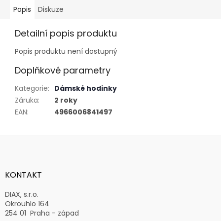
Popis
Diskuze
Detailní popis produktu
Popis produktu není dostupný
Doplňkové parametry
Kategorie
:
Dámské hodinky
Záruka
:
2 roky
EAN
:
4966006841497
Z
á
p
a
KONTAKT
t
í
DIAX, s.r.o.
Okrouhlo 164
254 01 Praha - západ