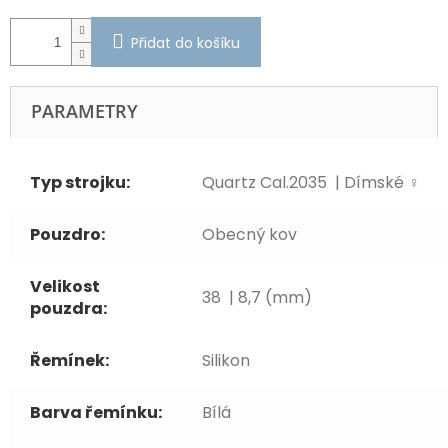
Přidat do košíku
PARAMETRY
Typ strojku:
Quartz Cal.2035 | Dímské ♀
Pouzdro:
Obecný kov
Velikost
38 | 8,7 (mm)
pouzdra:
Řemínek:
Silikon
Barva řemínku:
Bílá