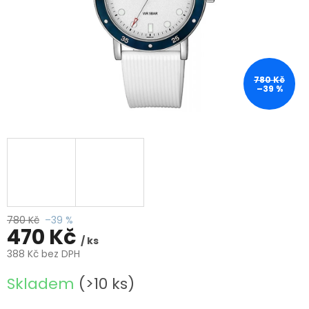
780 Kč
–39 %
780 Kč
–39 %
470 Kč
/ ks
388 Kč bez DPH
Měrná
Skladem
(>10 ks)
cena: