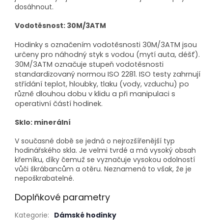
dosáhnout.
Vodotěsnost: 30M/3ATM
Hodinky s označením vodotěsnosti 30M/3ATM jsou
určeny pro náhodný styk s vodou (mytí auta, déšť).
30M/3ATM označuje stupeň vodotěsnosti
standardizovaný normou ISO 2281. ISO testy zahrnují
střídání teplot, hloubky, tlaku (vody, vzduchu) po
různě dlouhou dobu v klidu a při manipulaci s
operativní částí hodinek.
Sklo: minerální
V současné době se jedná o nejrozšířenější typ
hodinářského skla. Je velmi tvrdé a má vysoký obsah
křemíku, díky čemuž se vyznačuje vysokou odolností
vůči škrábancům a otěru. Neznamená to však, že je
nepoškrabatelné.
Doplňkové parametry
Kategorie
:
Dámské hodinky