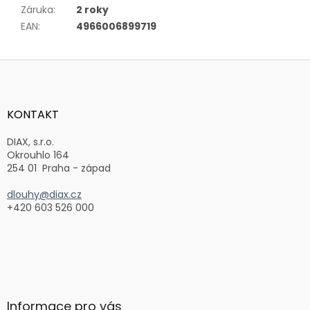
Záruka
:
2 roky
EAN
:
4966006899719
Z
á
p
a
KONTAKT
t
í
DIAX, s.r.o.
Okrouhlo 164
254 01 Praha - západ
dlouhy@diax.cz
+420 603 526 000
Informace pro vás