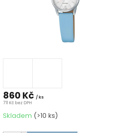
860 Kč
/ ks
711 Kč bez DPH
Měrná
Skladem
(>10 ks)
cena: