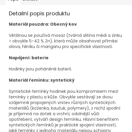
Detailní popis produktu
Materiál pouzdra: Obecný kov
Většinou se používá mosaz (tvárná slitina mědi a zinku
> obvykle 5–42 % Zn), která může obsahovat příměsi
olova, hliníku či manganu pro specifické vlastnosti.
Napájení: baterie
Hodinky jsou poháněné baterií.
Materiál řemínku: syntetický
Syntetické řemínky hodinek jsou kompromisem mezi
řemínky z plastu a kůže. Obvykle sestávají ze dvou
vzájemně propojených vrstev různých syntetických
materiálů (koženka, kaučuk, polymery), z nichž spodní
je příjemná na dotek a vrchní, odolnější vůči
opotřebení, vytváří design řemínku. Hlavní benefitem
syntetických řemínků je praktické spojení vlastností,
jaké řemínky z jednoho materiálu nejsou schopny