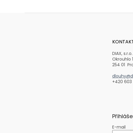
Z
á
p
a
t
KONTAK
í
DIAX, s.r.o.
Okrouhlo 
254 01 Pr
dlouhy@di
+420 603
Přihláše
E-mail