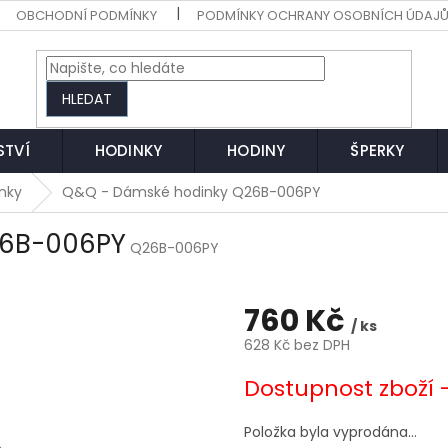
OBCHODNÍ PODMÍNKY
PODMÍNKY OCHRANY OSOBNÍCH ÚDAJ
HLEDAT
STVÍ
HODINKY
HODINY
ŠPERKY
nky
Q&Q - Dámské hodinky Q26B-006PY
26B-006PY
Q26B-006PY
760 Kč
/ ks
628 Kč bez DPH
Měrná
Dostupnost zboží 
cena:
Položka byla vyprodána…