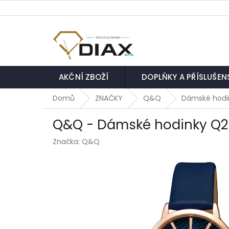
Přejít
na
obsah
AKČNÍ ZBOŽÍ
DOPLŇKY A PŘÍSLUŠEN
Domů
ZNAČKY
Q&Q
Dámské hodi
Q&Q - Dámské hodinky Q
Značka:
Q&Q