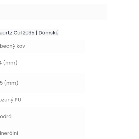
uartz Cal.2035 | Dámské
becný kov
4 (mm)
,5 (mm)
ožený PU
odrá
inerální