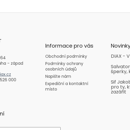
T
Informace pro vás
Novink
DIAX - V
Obchodní podmínky
164
aha - západ
Podmínky ochrany
Salvator
osobních údajů
šperky, 
ax.cz
Napište nám
 526 000
Sif Jako
Expediční a kontaktní
pro ty, k
místo
zazářit
ní