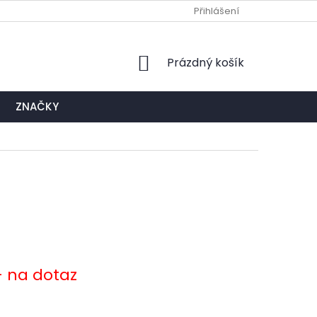
Ů
NAPIŠTE NÁM
EXPEDIČNÍ A KONTAKTNÍ MÍSTO
Přihlášení
NÁKUPNÍ
Prázdný košík
KOŠÍK
ZNAČKY
- na dotaz