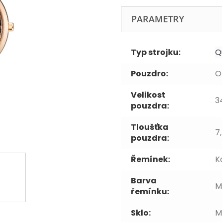
PARAMETRY
Typ strojku:
Q
Pouzdro:
O
Velikost
3
pouzdra:
Tloušťka
7
pouzdra:
Řemínek:
K
Barva
M
řemínku:
Sklo:
M