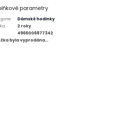
lňkové parametry
gorie
:
Dámské hodinky
uka
:
2 roky
4966006877342
ožka byla vyprodána…