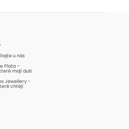
y
ítejte u nás
e Plata –
které mají duši
bs Jewellery -
teré chtějí