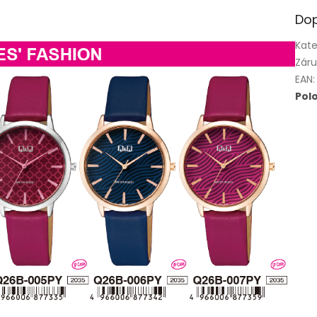
Dop
Kate
Zár
EAN
:
Pol