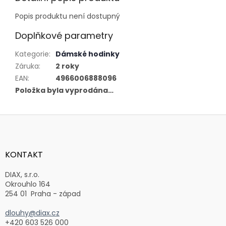
Popis produktu není dostupný
Doplňkové parametry
Kategorie
:
Dámské hodinky
Záruka
:
2 roky
EAN
:
4966006888096
Položka byla vyprodána…
Z
á
p
a
KONTAKT
t
í
DIAX, s.r.o.
Okrouhlo 164
254 01 Praha - západ
dlouhy@diax.cz
+420 603 526 000