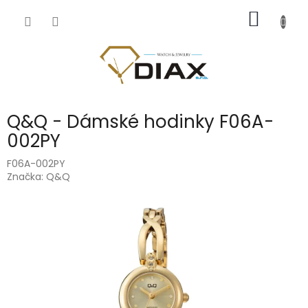
Přejít
NÁKUP
na
obsah
KOŠÍK
Q&Q - Dámské hodinky F06A-
002PY
F06A-002PY
Značka:
Q&Q