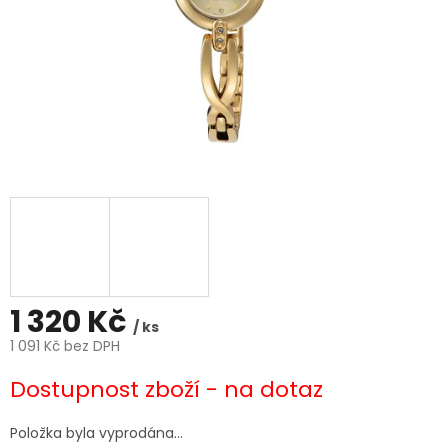
1 320 Kč
/ ks
1 091 Kč bez DPH
Měrná
Dostupnost zboží - na dotaz
cena:
Položka byla vyprodána…