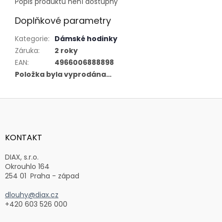
Popis produktu není dostupný
Doplňkové parametry
Kategorie
:
Dámské hodinky
Záruka
:
2 roky
EAN
:
4966006888898
Položka byla vyprodána…
Z
á
p
a
KONTAKT
t
í
DIAX, s.r.o.
Okrouhlo 164
254 01 Praha - západ
dlouhy@diax.cz
+420 603 526 000