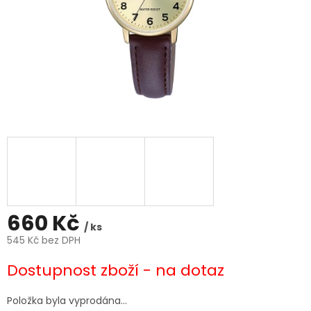
660 Kč
/ ks
545 Kč bez DPH
Měrná
Dostupnost zboží - na dotaz
cena:
Položka byla vyprodána…