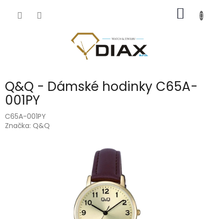
Přejít
NÁKUP
na
obsah
KOŠÍK
Q&Q - Dámské hodinky C65A-
001PY
C65A-001PY
Značka:
Q&Q