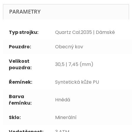
PARAMETRY
Typ strojku:
Quartz Cal.2035 | Dámské
Pouzdro:
Obecný kov
Velikost
30,5 | 7,45 (mm)
pouzdra:
Řemínek:
Syntetická kůže PU
Barva
Hnědá
řemínku:
Sklo:
Minerální
Vodotěsnost:
3 ATM