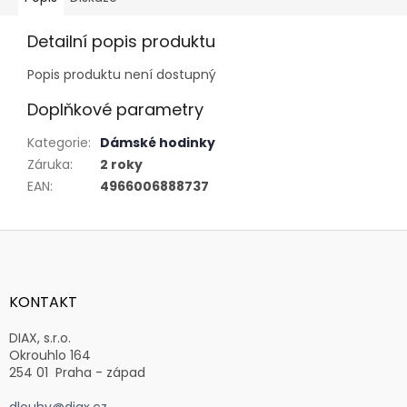
Detailní popis produktu
Popis produktu není dostupný
Doplňkové parametry
Kategorie
:
Dámské hodinky
Záruka
:
2 roky
EAN
:
4966006888737
Z
á
p
a
KONTAKT
t
í
DIAX, s.r.o.
Okrouhlo 164
254 01 Praha - západ