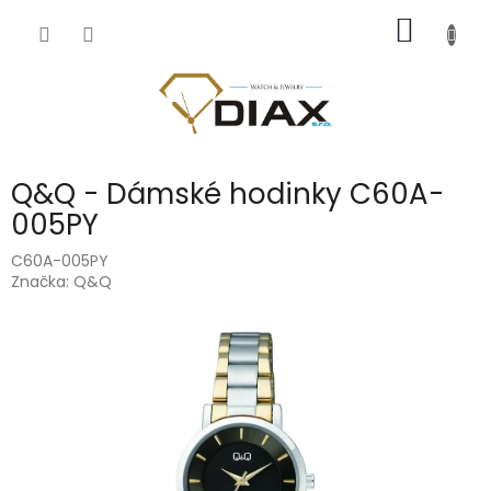
Přejít
NÁKUP
na
obsah
KOŠÍK
Q&Q - Dámské hodinky C60A-
005PY
C60A-005PY
Značka:
Q&Q