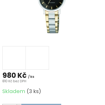
980 Kč
/ ks
810 Kč bez DPH
Měrná
Skladem
(3 ks)
cena: