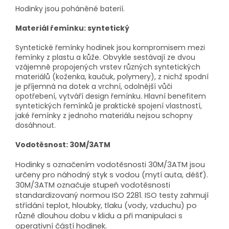
Hodinky jsou poháněné baterií.
Materiál řemínku: syntetický
Syntetické řemínky hodinek jsou kompromisem mezi
řemínky z plastu a kůže. Obvykle sestávají ze dvou
vzájemně propojených vrstev různých syntetických
materiálů (koženka, kaučuk, polymery), z nichž spodní
je příjemná na dotek a vrchní, odolnější vůči
opotřebení, vytváří design řemínku. Hlavní benefitem
syntetických řemínků je praktické spojení vlastností,
jaké řemínky z jednoho materiálu nejsou schopny
dosáhnout.
Vodotěsnost: 30M/3ATM
Hodinky s označením vodotěsnosti 30M/3ATM jsou
určeny pro náhodný styk s vodou (mytí auta, déšť).
30M/3ATM označuje stupeň vodotěsnosti
standardizovaný normou ISO 2281. ISO testy zahrnují
střídání teplot, hloubky, tlaku (vody, vzduchu) po
různě dlouhou dobu v klidu a při manipulaci s
operativní částí hodinek.