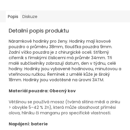
Popis
Diskuze
Detailní popis produktu
Náramkové hodinky pro ženy. Hodinky mají kovové
pouzdro o průměru 38mm, tloušťka pouzdra 9mm.
Zadní víčko pouzdra je z chirurgické oceli. Stříbrný
ciferník s římskými číslicemi má průměr 34mm. Tři
malé subčíselníky zobrazují datum, den v týdnu, celé
hodiny. Hodinky jsou vybavené hodinovou, minutovou a
vteřinovou ručkou. Řemínek z umělé kůže je široký
18mm. Hodinky jsou vodotěsné na úrovni 3
ATM
.
Materiál pouzdra: Obecný kov
Většinou se používá mosaz (tvárná slitina mědi a zinku
> obvykle 5–42 % Zn), která může obsahovat příměsi
olova, hliníku či manganu pro specifické vlastnosti.
Napájení: baterie