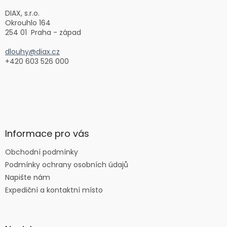
t
í
DIAX, s.r.o.
Okrouhlo 164
254 01 Praha - západ
dlouhy@diax.cz
+420 603 526 000
Informace pro vás
Obchodní podmínky
Podmínky ochrany osobních údajů
Napište nám
Expediční a kontaktní místo