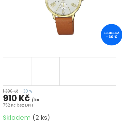
1 300 Kč
–30 %
1 300 Kč
–30 %
910 Kč
/ ks
752 Kč bez DPH
Měrná
Skladem
(2 ks)
cena: