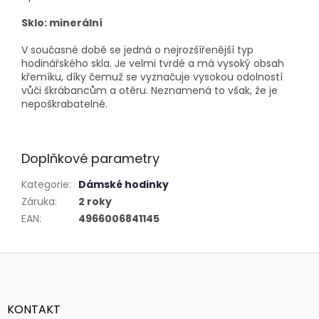
Sklo: minerální
V současné době se jedná o nejrozšířenější typ
hodinářského skla. Je velmi tvrdé a má vysoký obsah
křemíku, díky čemuž se vyznačuje vysokou odolností
vůči škrábancům a otěru. Neznamená to však, že je
nepoškrabatelné.
Doplňkové parametry
Kategorie
:
Dámské hodinky
Záruka
:
2 roky
EAN
:
4966006841145
Z
á
p
a
KONTAKT