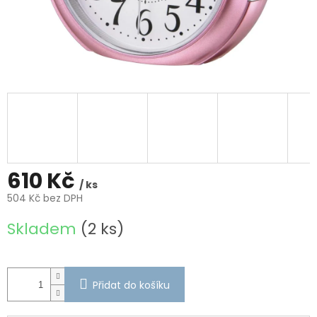
610 Kč
/ ks
504 Kč bez DPH
Měrná
Skladem
(2 ks)
cena:
Přidat do košíku