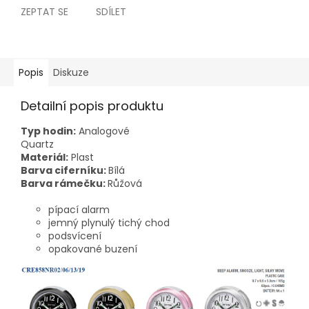
ZEPTAT SE
SDÍLET
Popis
Diskuze
Detailní popis produktu
Typ hodin:
Analogové
Quartz
Materiál:
Plast
Barva ciferníku:
Bílá
Barva rámečku:
Růžová
pípací alarm
jemný plynulý tichý chod
podsvícení
opakované buzení