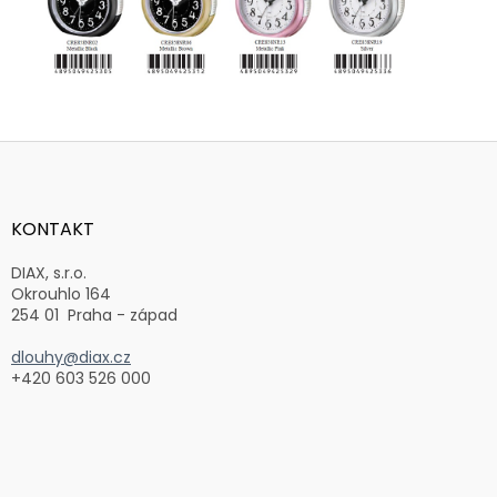
Z
á
p
a
KONTAKT
t
í
DIAX, s.r.o.
Okrouhlo 164
254 01 Praha - západ
dlouhy@diax.cz
+420 603 526 000