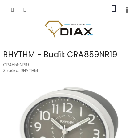
Přejít
NÁKUP
na
obsah
KOŠÍK
RHYTHM - Budík CRA859NR19
CRA859NR19
Značka:
RHYTHM