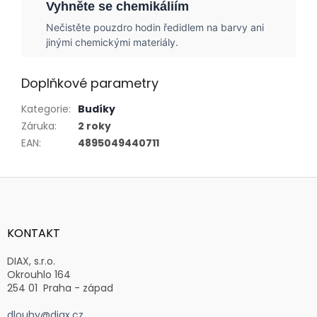
Vyhněte se chemikáliím
Nečistěte pouzdro hodin ředidlem na barvy ani
jinými chemickými materiály.
Doplňkové parametry
Kategorie
:
Budíky
Záruka
:
2 roky
EAN
:
4895049440711
Z
á
p
a
KONTAKT
t
í
DIAX, s.r.o.
Okrouhlo 164
254 01 Praha - západ
dlouhy@diax.cz