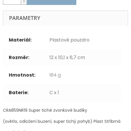
PARAMETRY
Materiál:
Plastové pouzdro
Rozměr:
12 x 10,1 x 6,7 cm
Hmotnost:
184 g
Baterie:
C x 1
CRA859NR19 Super tiché zvonkové budíky
(světlo, odložení buzení, super tichý pohyb) Plast Stříbrná