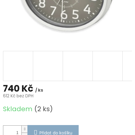
740 Kč
/ ks
612 Kč bez DPH
Měrná
Skladem
(2 ks)
cena:
Přidat do košíku